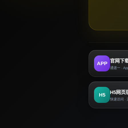
官网下
APP
通道一 · A
H5网页
H5
快速访问 ·